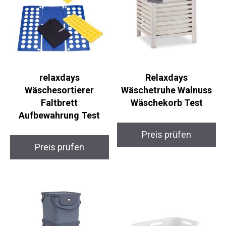
relaxdays
Relaxdays
Wäschesortierer
Wäschetruhe Walnuss
Faltbrett
Wäschekorb Test
Aufbewahrung Test
Preis prüfen
Preis prüfen