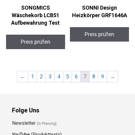
SONGMICS
SONNI Design
Wäschekorb LCB51
Heizkörper GRF1646A
Aufbewahrung Test
Preis prüfen
Preis prüfen
←
1
2
3
4
5
6
7
8
9
→
Folge Uns
Newsletter
(in Planung)
YouTube
(Produkttests)