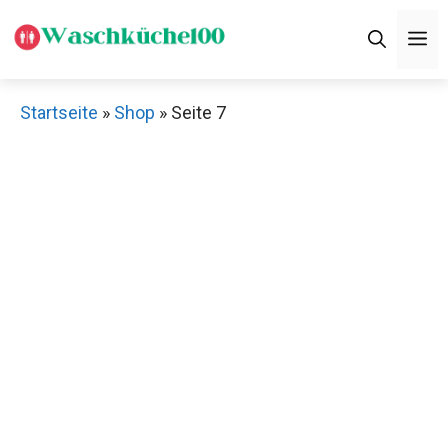
Zum
M
Inhalt
springen
Startseite
»
Shop
»
Seite 7