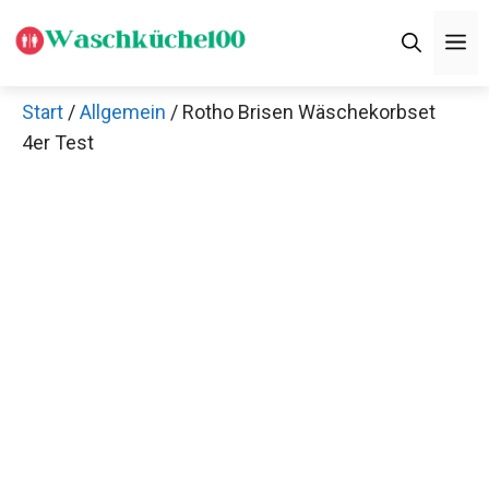
Zum
M
Inhalt
springen
Start
/
Allgemein
/ Rotho Brisen Wäschekorbset
4er Test