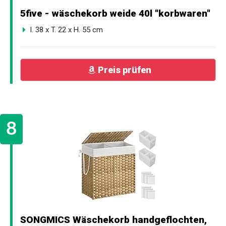
5five - wäschekorb weide 40l "korbwaren"
l. 38 x T. 22 x H. 55 cm
Preis prüfen
SONGMICS Wäschekorb handgeflochten,