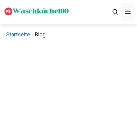
Zum
M
Inhalt
springen
Startseite
»
Blog