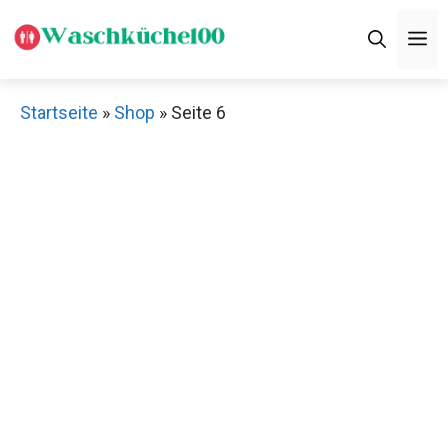
Zum
M
Inhalt
springen
Startseite
»
Shop
»
Seite 6