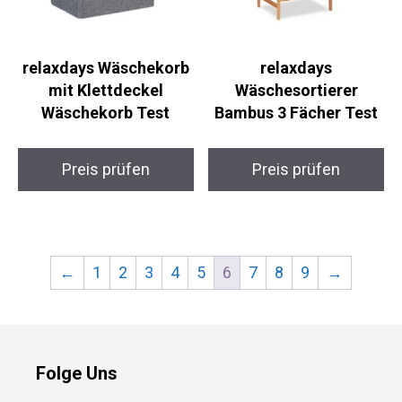
relaxdays Wäschekorb
relaxdays
mit Klettdeckel
Wäschesortierer
Wäschekorb Test
Bambus 3 Fächer Test
Preis prüfen
Preis prüfen
←
1
2
3
4
5
6
7
8
9
→
Folge Uns