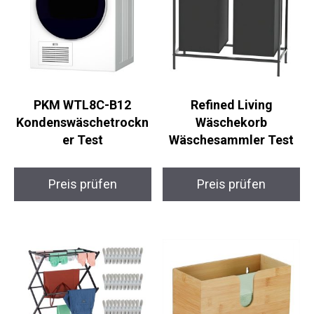
PKM WTL8C-B12
Refined Living
Kondenswäschetrockn
Wäschekorb
er Test
Wäschesammler Test
Preis prüfen
Preis prüfen