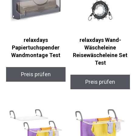
relaxdays
relaxdays Wand-
Papiertuchspender
Wäscheleine
Wandmontage Test
Reisewäscheleine Set
Test
Preis prüfen
Preis prüfen