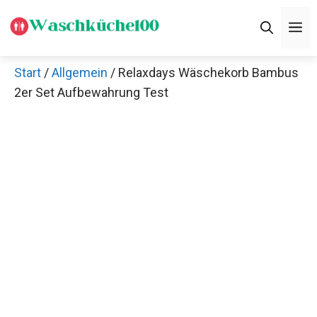
Zum
M
Inhalt
springen
Start
/
Allgemein
/ Relaxdays Wäschekorb Bambus
2er Set Aufbewahrung Test