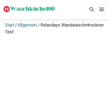
Zum
M
Inhalt
springen
Start
/
Allgemein
/ Relaxdays Wandwäschetrockner
Test