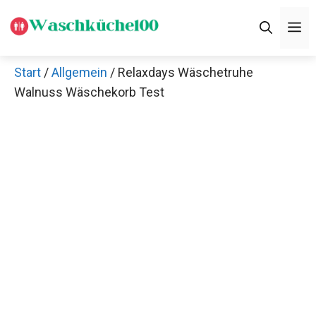
Zum
M
Inhalt
springen
Start
/
Allgemein
/ Relaxdays Wäschetruhe
Walnuss Wäschekorb Test