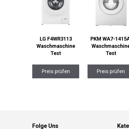
LG F4WR3113
PKM WA7-1415A
Waschmaschine
Waschmaschin
Test
Test
Preis prüfen
Preis prüfen
Folge Uns
Kate