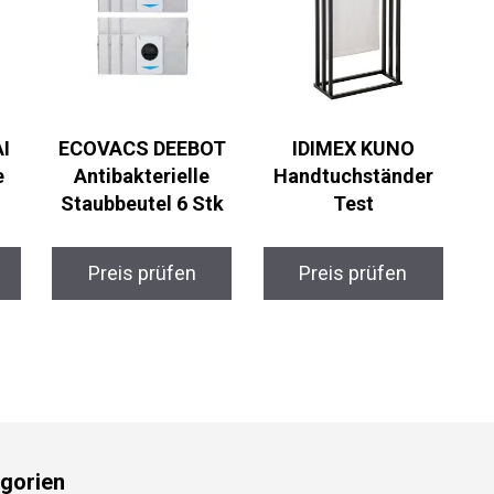
I
ECOVACS DEEBOT
IDIMEX KUNO
e
Antibakterielle
Handtuchständer
Staubbeutel 6 Stk
Test
Preis prüfen
Preis prüfen
gorien