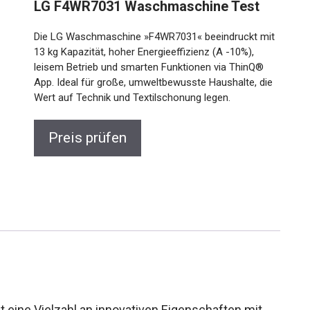
LG F4WR7031 Waschmaschine Test
Die LG Waschmaschine »F4WR7031« beeindruckt mit
13 kg Kapazität, hoher Energieeffizienz (A -10%),
leisem Betrieb und smarten Funktionen via ThinQ®
App. Ideal für große, umweltbewusste Haushalte, die
Wert auf Technik und Textilschonung legen.
Preis prüfen
ine Vielzahl an innovativen Eigenschaften mit,