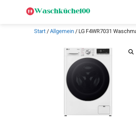
Zum
Inhalt
springen
Start
/
Allgemein
/ LG F4WR7031 Waschma