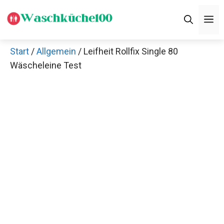
Zum
M
Inhalt
springen
Start
/
Allgemein
/ Leifheit Rollfix Single 80
Wäscheleine Test