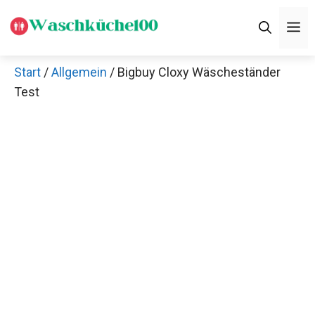
Zum
M
Inhalt
springen
Start
/
Allgemein
/ Bigbuy Cloxy Wäscheständer
Test