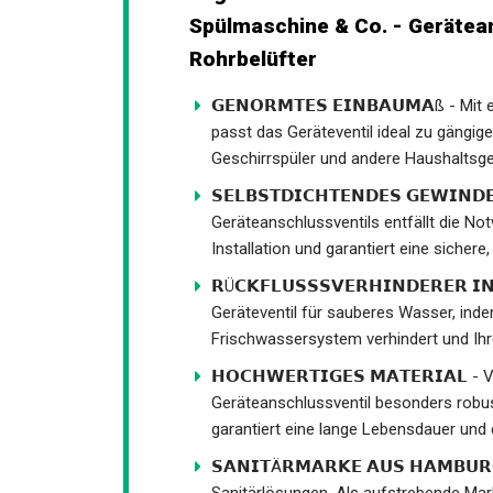
Spülmaschine & Co. - Gerätean
Rohrbelüfter
𝗚𝗘𝗡𝗢𝗥𝗠𝗧𝗘𝗦 𝗘𝗜𝗡𝗕𝗔𝗨𝗠𝗔ß - 
passt das Geräteventil ideal zu gängig
Geschirrspüler und andere Haushaltsge
𝗦𝗘𝗟𝗕𝗦𝗧𝗗𝗜𝗖𝗛𝗧𝗘𝗡𝗗𝗘𝗦 𝗚𝗘𝗪𝗜
Geräteanschlussventils entfällt die Not
Installation und garantiert eine sichere
𝗥Ü𝗖𝗞𝗙𝗟𝗨𝗦𝗦𝗦𝗩𝗘𝗥𝗛𝗜𝗡𝗗𝗘𝗥𝗘𝗥 
Geräteventil für sauberes Wasser, ind
Frischwassersystem verhindert und Ihr
𝗛𝗢𝗖𝗛𝗪𝗘𝗥𝗧𝗜𝗚𝗘𝗦 𝗠𝗔𝗧𝗘𝗥𝗜𝗔
Geräteanschlussventil besonders robus
garantiert eine lange Lebensdauer und 
𝗦𝗔𝗡𝗜𝗧Ä𝗥𝗠𝗔𝗥𝗞𝗘 𝗔𝗨𝗦 𝗛𝗔𝗠𝗕
Sanitärlösungen. Als aufstrebende Mar