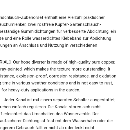
hlauch-Zubehörset enthält eine Vielzahl praktischer
auchumlenker, zwei rostfreie Kupfer-Gartenschlauch-
beständige Gummidichtungen für verbesserte Abdichtung, ein
se und eine Rolle wasserdichtes Klebeband zur Abdichtung
rderungen an Anschluss und Nutzung in verschiedenen
】Our hose diverter is made of high-quality pure copper,
pray-painted, which makes the texture more outstanding. It
sistance, explosion-proof, corrosion resistance, and oxidation
g time in various weather conditions and is not easy to rust,
e for heavy-duty applications in the garden.
r Kanal ist mit einem separaten Schalter ausgestattet,
ehen einfach regulieren. Die Kanäle stören sich nicht
f erleichtert das Umschalten des Wasserventils. Der
laufsicherer Dichtung ist fest mit dem Wasserhahn oder der
gerem Gebrauch fällt er nicht ab oder leckt nicht.