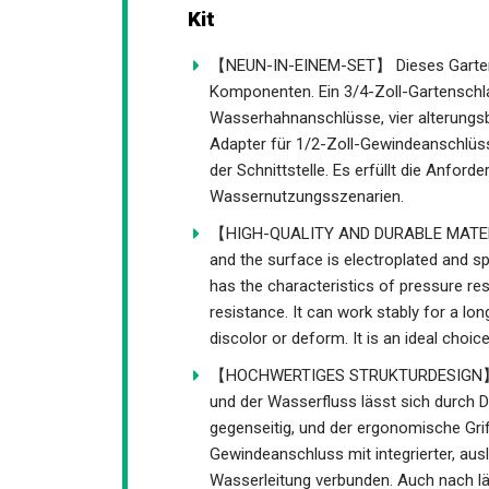
Kit
【NEUN-IN-EINEM-SET】 Dieses Gartensc
Komponenten. Ein 3/4-Zoll-Gartenschl
Wasserhahnanschlüsse, vier alterungs
Adapter für 1/2-Zoll-Gewindeanschlüs
der Schnittstelle. Es erfüllt die Anfo
Wassernutzungsszenarien.
【HIGH-QUALITY AND DURABLE MATERIAL
and the surface is electroplated and s
has the characteristics of pressure re
resistance. It can work stably for a lon
discolor or deform. It is an ideal choic
【HOCHWERTIGES STRUKTURDESIGN】 Jede
und der Wasserfluss lässt sich durch Dr
gegenseitig, und der ergonomische Grif
Gewindeanschluss mit integrierter, aus
Wasserleitung verbunden. Auch nach län