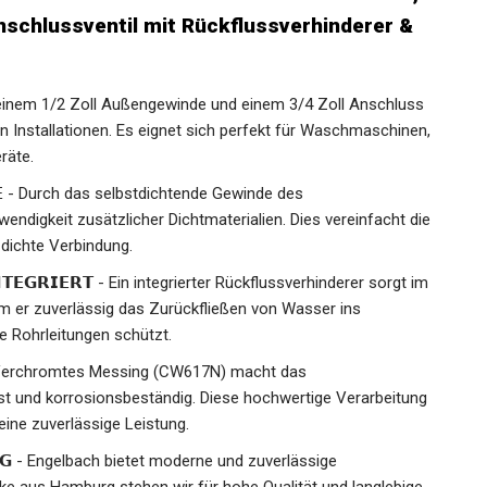
schlussventil mit Rückflussverhinderer &
Mit einem 1/2 Zoll Außengewinde und einem 3/4 Zoll Anschluss
en Installationen. Es eignet sich perfekt für Waschmaschinen,
räte.
𝗡𝗗𝗘 - Durch das selbstdichtende Gewinde des
wendigkeit zusätzlicher Dichtmaterialien. Dies vereinfacht die
, dichte Verbindung.
𝗡𝗧𝗘𝗚𝗥𝗜𝗘𝗥𝗧 - Ein integrierter Rückflussverhinderer sorgt im
em er zuverlässig das Zurückfließen von Wasser ins
e Rohrleitungen schützt.
𝗟 - Verchromtes Messing (CW617N) macht das
t und korrosionsbeständig. Diese hochwertige Verarbeitung
eine zuverlässige Leistung.
𝗥𝗚 - Engelbach bietet moderne und zuverlässige
ke aus Hamburg stehen wir für hohe Qualität und langlebige