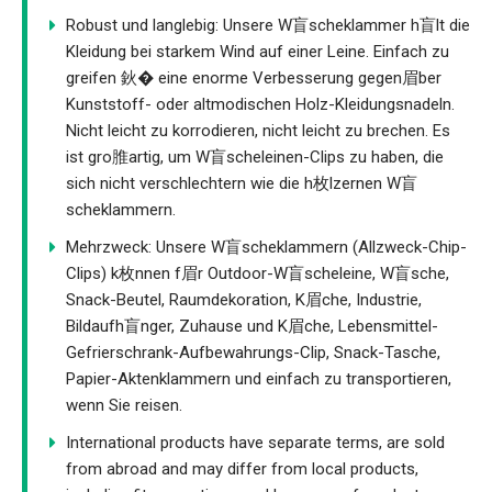
Robust und langlebig: Unsere W盲scheklammer h盲lt die
Kleidung bei starkem Wind auf einer Leine. Einfach zu
greifen 鈥� eine enorme Verbesserung gegen眉ber
Kunststoff- oder altmodischen Holz-Kleidungsnadeln.
Nicht leicht zu korrodieren, nicht leicht zu brechen. Es
ist gro脽artig, um W盲scheleinen-Clips zu haben, die
sich nicht verschlechtern wie die h枚lzernen W盲
scheklammern.
Mehrzweck: Unsere W盲scheklammern (Allzweck-Chip-
Clips) k枚nnen f眉r Outdoor-W盲scheleine, W盲sche,
Snack-Beutel, Raumdekoration, K眉che, Industrie,
Bildaufh盲nger, Zuhause und K眉che, Lebensmittel-
Gefrierschrank-Aufbewahrungs-Clip, Snack-Tasche,
Papier-Aktenklammern und einfach zu transportieren,
wenn Sie reisen.
International products have separate terms, are sold
from abroad and may differ from local products,