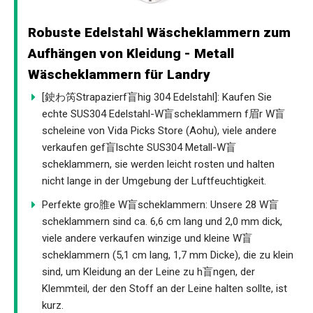
Robuste Edelstahl Wäscheklammern zum
Aufhängen von Kleidung - Metall
Wäscheklammern für Landry
[鉂わ笍Strapazierf盲hig 304 Edelstahl]: Kaufen Sie
echte SUS304 Edelstahl-W盲scheklammern f眉r W盲
scheleine von Vida Picks Store (Aohu), viele andere
verkaufen gef盲lschte SUS304 Metall-W盲
scheklammern, sie werden leicht rosten und halten
nicht lange in der Umgebung der Luftfeuchtigkeit.
Perfekte gro脽e W盲scheklammern: Unsere 28 W盲
scheklammern sind ca. 6,6 cm lang und 2,0 mm dick,
viele andere verkaufen winzige und kleine W盲
scheklammern (5,1 cm lang, 1,7 mm Dicke), die zu klein
sind, um Kleidung an der Leine zu h盲ngen, der
Klemmteil, der den Stoff an der Leine halten sollte, ist
kurz.