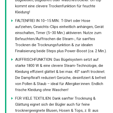
Bügeleisen, Bügelbrett oder Wäschetrockner. On top
kommt eine clevere Trockenfunktion für feuchte
Kleidung!
FALTENFREI IN 10–15 MIN.: T-Shirt oder Hose
aufziehen, Gewichts-Clips einheitlich anhängen, Gerät
einschalten, Timer (5–30 Min.) aktivieren. Nutze zum
Befeuchten/Auffrischen die Steam-, für sanftes
Trocknen die Trocknungsfunktion & zur idealen
Finalisierung beide Steps plus Power-Boost (ca. 2 Min.).
AUFFRISCHFUNKTION: Das Bügelsystem setzt auf
starke 1800 W & eine clevere Steam-Technologie, die
Kleidung effizient glättet & bei max. 45° sanft trocknet.
Die Dampfkraft reduziert Gerüche, desinfiziert & befreit
von Pollen & Staub – ideal für Allergiker:innen. Endlich
frische Kleidung ohne Waschen!
FÜR VIELE TEXTILIEN: Dank sanfter Trocknung &
Glättung eignet sich der Bügler auch für feine
trocknergeeignete Blusen, Hosen & Tops, z. B. aus